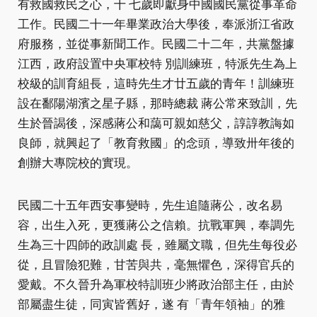
有救國救民之心，十 七歲即獻身中國國民黨從事革命
工作。民國二十一年畢業政治大學後，奉派浙江省政
府服務，並從事新聞工作。民國二十二年，共黨盤據
江西，政府設置中央軍校特 別訓練班，特派先生為上
校級的訓育組長，這時先生才廿五歲的青年！訓練班
設在鄱陽湖濱之星子縣，那時總裁 蔣公常來致訓，先
生於晉謁後，深感蔣公和藹可親如慈父，諄諄教誨如
良師，就興起了「教育救國」的念頭，導致卅年後的
創辦大專院校的實現。
民國二十五年西安事變時，先生追隨蔣公，改名易
容，出生入死，更獲蔣公之信賴。抗戰軍興，奉調先
生為三十四師的政訓處 長，雖屬文職，但先生每役必
從，且冒險犯難，甘苦與共，毫無懼色，深得官兵的
愛戴。不久晉升為軍校特訓班少將政治部主任，由於
部屬盡生徒，同寅皆舊好，遂 有「青年領袖」的雅