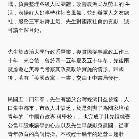
職，負責整理各級人民團體，改善農漁民及勞工的 生
活，表揚好人好事轉移社會風氣，並創辦軍人之友總
社，服務三軍鼓舞士氣。先生對國家社會的貢獻，誠
可謂至深且鉅。
先生於政治大學行政系畢業，復實際從事黨政工作三
十年，來台後，曾於四十五年夏及五十年冬，先後兩
度應邀赴美專門考察其政黨政治實施的情形。歸國
後，著有「美國政黨」一書，交由正中書局發行。
民國五十四年春，先生有鑒於台灣經濟日益發達，人
口集中都市，市政人才缺乏，於是創辦了為國家培植
青年的「中國市政專 科學校」。也完成了其先祖純齋
公當年設帳講學的心志以及先生早歲獻身黨國，從事
青年教育的高尚情操。本校經十幾年的經營日趨壯