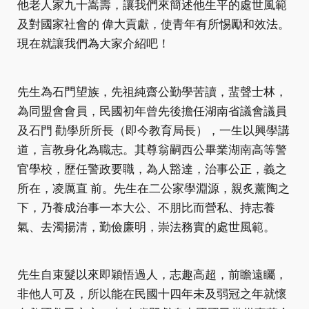
他老人家九十嵩壽，讓我們來簡述他生平的處世風範
及對國家社會的 偉大貢獻，使青年有所惕勵和效法。
現在就讓我們為大家介紹吧！
先生為石門望族，先祖純齋公勤學苦讀，蜚聲士林，
為同盟會會員，民國初年曾先後擔任湖南省議會議員
及石門 勸學所所長（即今教育局長），一生以興學講
道，言教身化為職志。其尊翁嗣西公畢業湖南高等警
官學校，歷任警政要職，為人豁達，治事公正，義之
所在，凌厲直 前。先生在二公家學淵源，親炙薰陶之
下，乃養成治事一本大公、不朋比而營私、持志養
氣、去濁揚清，勤儉廉明，崇法務實的處世風範。
先生自束髮以來即穎悟過人，志趣高超，前瞻遠矚，
非他人可及，所以能在民國十四年未及弱冠之年就懷