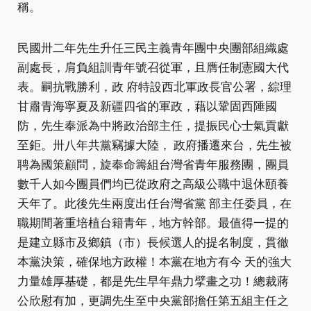
稱。
民國卅二年先生升任三民主義青年團中央團部組織處
副處長，肩負組訓青年號召從軍，且膺任制憲國大代
表。嗣抗戰勝利，政 府特設西北軍政長官公署，綜理
甘肅青海寧夏及新疆四省的軍政，藉以鞏固西陲國
防，先生奉派為中將政治部主任，提振民心士氣貢獻
至鉅。卅八年共黨竊據大陸， 政府播遷來台，先生被
聘為國策顧問，旋奉命籌組台灣省青年服務團，團員
數千人如今團員們均已從政府之高級公職中退休頤養
天年了。此後先生兩度出任台灣省黨 部主任委員，在
職期間著重培植台籍青年，地方幹部。最值得一提的
是建立縣市及鄉鎮（市）長候選人的提名制度，貫徹
本黨決策，確保地方政權！本黨在地方有今 天的強大
力量雄厚基礎，都是先生早年鼎力擘畫之功！總裁蔣
公欣慰有加，更調先生至中央黨部擔任第五組主任之