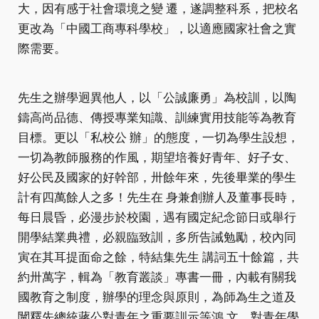
大，因有感于社會環境之變 遷，遂調整科系，把校名
更改為「中國工商專科學校」，以適應國家社會之實
際需要。
先生之辦學迥異他人，以「公誠廉勇」為校訓，以陶
鑄高尚品德、傳授專業知識、訓練實用技能等為教育
目標。更以「私校公 辦」的態度，一切為學生設想，
一切為教師服務的作風，期望培養好青年、好子女、
好公民及國家的好幹部，卅餘年來，先後畢業的學生
計有四萬餘人之多！先生在 身兼創辦人及董事長時，
每日晨昏，必漫步於校園，遇有國定紀念節日或舉行
開學結業典禮，必親臨致訓，多所告誡勉勵，校內同
寅在其耳提面命之餘，特結集先生 講詞五十餘篇，共
約卅萬字，輯為「教育叢談」專書一冊，內載有關我
國教育之制度，辦學的理念與原則，為師為生之道及
闡釋先總統蔣公對青年之重要訓示等鴻 文，對青年學