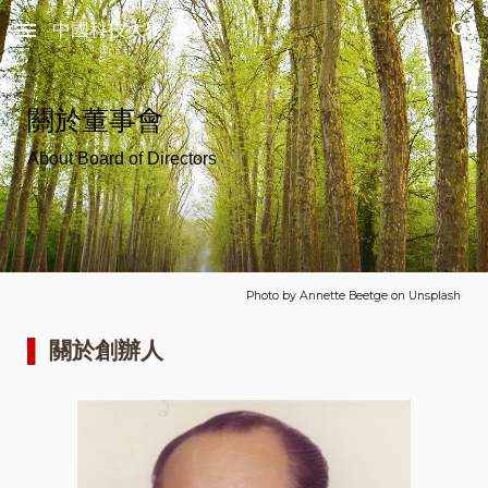
中國科技大學 董事會
Skip to main content
Skip to navigation
關於董事會
About Board of Directors
Photo by Annette Beetge on Unsplash
▌
關於創辦人